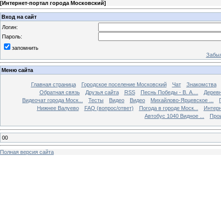
[
Интернет-портал города Московский
]
Вход на сайт
Логин:
Пароль:
запомнить
Забыл
Меню сайта
Главная страница
Городское поселение Московский
Чат
Знакомства
Обратная связь
Друзья сайта
RSS
Песнь Победы - В. А....
Дерев
Видеочат города Моск...
Тесты
Видео
Видео
Михайлово-Ярцевское ...
Нижнее Валуево
FAQ (вопрос/ответ)
Погода в городе Моск...
Интерн
Автобус 1040 Видное ...
Прои
00
Полная версия сайта