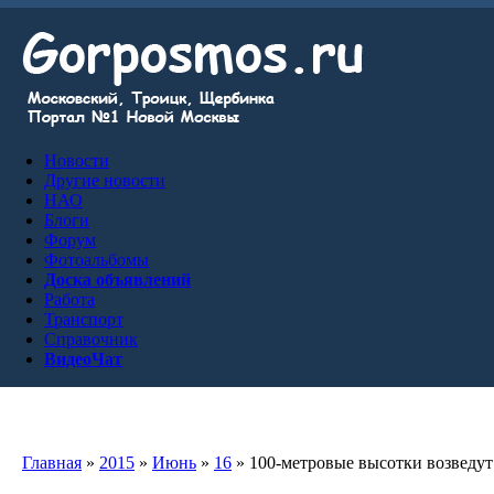
Новости
Другие новости
НАО
Блоги
Форум
Фотоальбомы
Доска объявлений
Работа
Транспорт
Справочник
ВидеоЧат
Главная
»
2015
»
Июнь
»
16
» 100-метровые высотки возведут