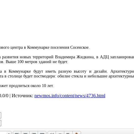
ового центра в Коммунарке поселения Сосенское.
та развития новых территорий Владимира Жидкина, в АДЦ запланирова
в. Выше 100 метров зданий не будет.
тра в Коммунарке будут иметь разную высоту и дизайн. Архитектур
а в столице будет постмодерн: обилие стекла и небольшие архитектурны
ет продлиться около 10 лет.
0.0
/
0
| Источник:
newmos.info/content/news/4736.html