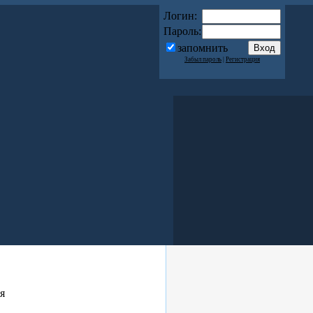
Логин:
Пароль:
запомнить
Забыл пароль
|
Регистрация
я