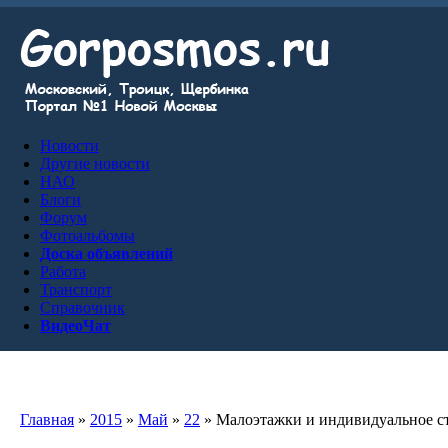
Новости
Другие новости
НАО
Блоги
Форум
Фотоальбомы
Доска объявлений
Работа
Транспорт
Справочник
ВидеоЧат
Главная
»
2015
»
Май
»
22
» Малоэтажки и индивидуальное ст