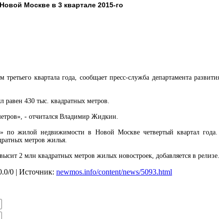
Новой Москве в 3 квартале 2015-го
м третьего квартала года, сообщает пресс-служба департамента развит
ыл равен 430 тыс. квадратных метров.
метров», - отчитался Владимир Жидкин.
» по жилой недвижимости в Новой Москве четвертый квартал года. 
дратных метров жилья.
высит 2 млн квадратных метров жилых новостроек, добавляется в релизе
0.0
/
0
| Источник:
newmos.info/content/news/5093.html