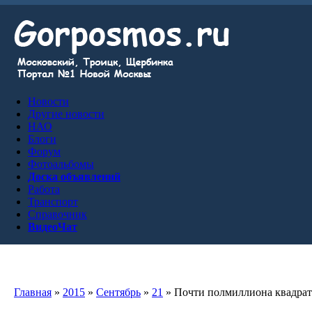
Новости
Другие новости
НАО
Блоги
Форум
Фотоальбомы
Доска объявлений
Работа
Транспорт
Справочник
ВидеоЧат
Главная
»
2015
»
Сентябрь
»
21
» Почти полмиллиона квадратн