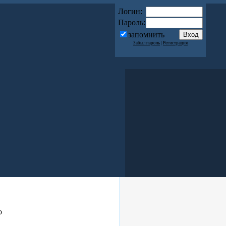
Логин:
Пароль:
запомнить
Забыл пароль
|
Регистрация
о