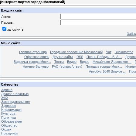
[
Интернет-портал города Московский
]
Вход на сайт
Логин:
Пароль:
запомнить
Забыл
Меню сайта
Главная страница
Городское поселение Московский
Чат
Знакомства
Обратная связь
Друзья сайта
RSS
Песнь Победы - В. А....
Дерев
Видеочат города Моск...
Тесты
Видео
Видео
Михайлово-Ярцевское ...
Нижнее Валуево
FAQ (вопрос/ответ)
Погода в городе Моск...
Интерн
Автобус 1040 Видное ...
Прои
Categories
Афиша
Диалог с властью
ЖКХ
Законодательство
Здоровье
Информация
Культура
Политика
Образование
Общество
Отдых
Праздники