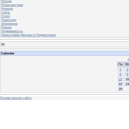
Погода
Происшествия
Религия
Связь
Спорт
Транспорт
Экономика
Разное
Недвижимость
Новостройки Москвы и Подмосковья
00
Calendar
Пн
Вт
1
2
8
9
15
16
22
23
29
Полная версия сайта