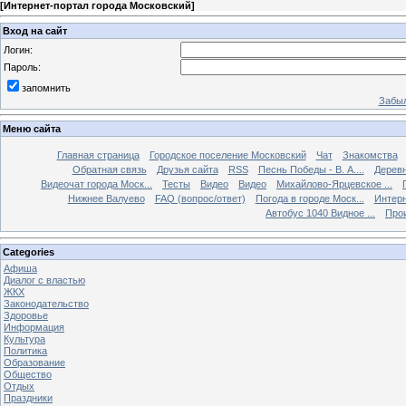
[
Интернет-портал города Московский
]
Вход на сайт
Логин:
Пароль:
запомнить
Забыл
Меню сайта
Главная страница
Городское поселение Московский
Чат
Знакомства
Обратная связь
Друзья сайта
RSS
Песнь Победы - В. А....
Дерев
Видеочат города Моск...
Тесты
Видео
Видео
Михайлово-Ярцевское ...
Нижнее Валуево
FAQ (вопрос/ответ)
Погода в городе Моск...
Интерн
Автобус 1040 Видное ...
Прои
Categories
Афиша
Диалог с властью
ЖКХ
Законодательство
Здоровье
Информация
Культура
Политика
Образование
Общество
Отдых
Праздники