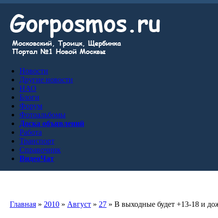
Новости
Другие новости
НАО
Блоги
Форум
Фотоальбомы
Доска объявлений
Работа
Транспорт
Справочник
ВидеоЧат
Главная
»
2010
»
Август
»
27
» В выходные будет +13-18 и до