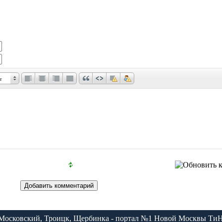
т
Московский, Троицк, Щербинка - портал №1 Новой Москвы Ти