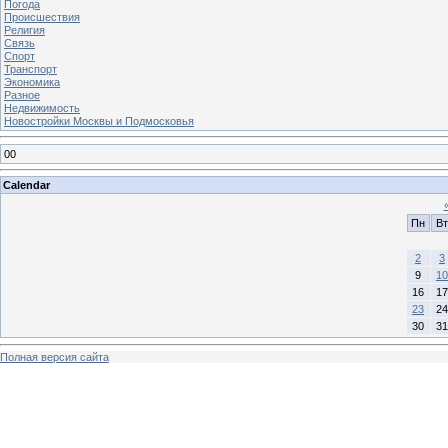
Погода
Происшествия
Религия
Связь
Спорт
Транспорт
Экономика
Разное
Недвижимость
Новостройки Москвы и Подмосковья
00
Calendar
Пн
Вт
2
3
9
10
16
17
23
24
30
31
Полная версия сайта