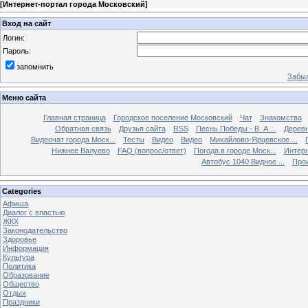
[
Интернет-портал города Московский
]
Вход на сайт
Логин:
Пароль:
запомнить
Забыл
Меню сайта
Главная страница
Городское поселение Московский
Чат
Знакомства
Обратная связь
Друзья сайта
RSS
Песнь Победы - В. А....
Дерев
Видеочат города Моск...
Тесты
Видео
Видео
Михайлово-Ярцевское ...
Нижнее Валуево
FAQ (вопрос/ответ)
Погода в городе Моск...
Интерн
Автобус 1040 Видное ...
Прои
Categories
Афиша
Диалог с властью
ЖКХ
Законодательство
Здоровье
Информация
Культура
Политика
Образование
Общество
Отдых
Праздники