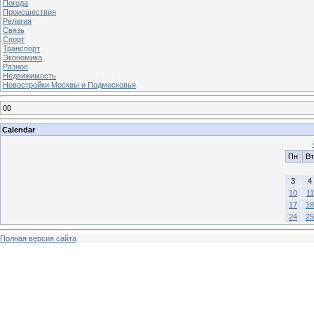
Погода
Происшествия
Религия
Связь
Спорт
Транспорт
Экономика
Разное
Недвижимость
Новостройки Москвы и Подмосковья
00
Calendar
Пн
Вт
3
4
10
11
17
18
24
25
Полная версия сайта