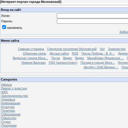
[
Интернет-портал города Московский
]
Вход на сайт
Логин:
Пароль:
запомнить
Забыл
Меню сайта
Главная страница
Городское поселение Московский
Чат
Знакомства
Обратная связь
Друзья сайта
RSS
Песнь Победы - В. А....
Дерев
Видеочат города Моск...
Тесты
Видео
Видео
Михайлово-Ярцевское ...
Нижнее Валуево
FAQ (вопрос/ответ)
Погода в городе Моск...
Интерн
Автобус 1040 Видное ...
Прои
Categories
Афиша
Диалог с властью
ЖКХ
Законодательство
Здоровье
Информация
Культура
Политика
Образование
Общество
Отдых
Праздники