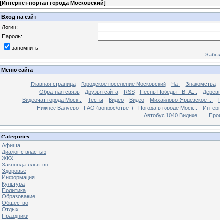
[
Интернет-портал города Московский
]
Вход на сайт
Логин:
Пароль:
запомнить
Забыл
Меню сайта
Главная страница
Городское поселение Московский
Чат
Знакомства
Обратная связь
Друзья сайта
RSS
Песнь Победы - В. А....
Дерев
Видеочат города Моск...
Тесты
Видео
Видео
Михайлово-Ярцевское ...
Нижнее Валуево
FAQ (вопрос/ответ)
Погода в городе Моск...
Интерн
Автобус 1040 Видное ...
Прои
Categories
Афиша
Диалог с властью
ЖКХ
Законодательство
Здоровье
Информация
Культура
Политика
Образование
Общество
Отдых
Праздники