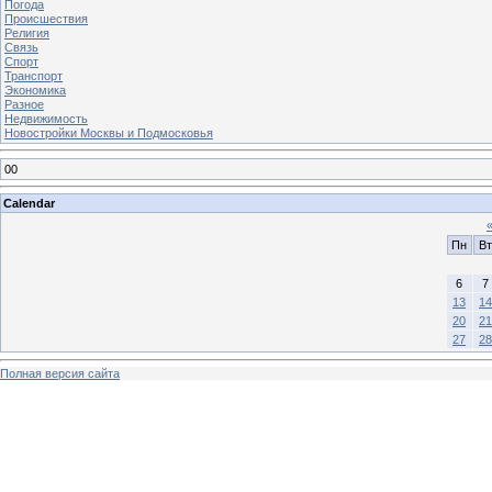
Погода
Происшествия
Религия
Связь
Спорт
Транспорт
Экономика
Разное
Недвижимость
Новостройки Москвы и Подмосковья
00
Calendar
Пн
Вт
6
7
13
14
20
21
27
28
Полная версия сайта