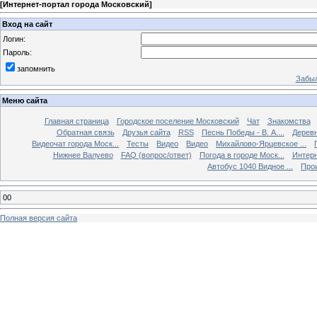
[
Интернет-портал города Московский
]
Вход на сайт
Логин:
Пароль:
запомнить
Забыл
Меню сайта
Главная страница
Городское поселение Московский
Чат
Знакомства
Обратная связь
Друзья сайта
RSS
Песнь Победы - В. А....
Дерев
Видеочат города Моск...
Тесты
Видео
Видео
Михайлово-Ярцевское ...
Нижнее Валуево
FAQ (вопрос/ответ)
Погода в городе Моск...
Интерн
Автобус 1040 Видное ...
Прои
00
Полная версия сайта