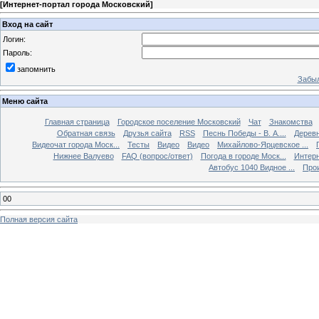
[
Интернет-портал города Московский
]
Вход на сайт
Логин:
Пароль:
запомнить
Забыл
Меню сайта
Главная страница
Городское поселение Московский
Чат
Знакомства
Обратная связь
Друзья сайта
RSS
Песнь Победы - В. А....
Дерев
Видеочат города Моск...
Тесты
Видео
Видео
Михайлово-Ярцевское ...
Нижнее Валуево
FAQ (вопрос/ответ)
Погода в городе Моск...
Интерн
Автобус 1040 Видное ...
Прои
00
Полная версия сайта