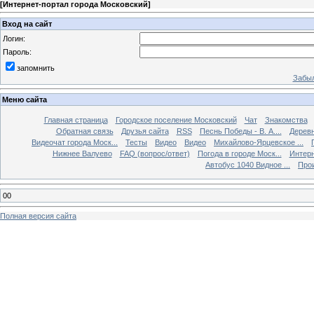
[
Интернет-портал города Московский
]
Вход на сайт
Логин:
Пароль:
запомнить
Забыл
Меню сайта
Главная страница
Городское поселение Московский
Чат
Знакомства
Обратная связь
Друзья сайта
RSS
Песнь Победы - В. А....
Дерев
Видеочат города Моск...
Тесты
Видео
Видео
Михайлово-Ярцевское ...
Нижнее Валуево
FAQ (вопрос/ответ)
Погода в городе Моск...
Интерн
Автобус 1040 Видное ...
Прои
00
Полная версия сайта