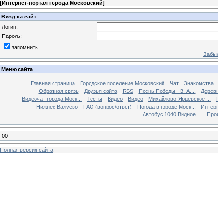
[
Интернет-портал города Московский
]
Вход на сайт
Логин:
Пароль:
запомнить
Забыл
Меню сайта
Главная страница
Городское поселение Московский
Чат
Знакомства
Обратная связь
Друзья сайта
RSS
Песнь Победы - В. А....
Дерев
Видеочат города Моск...
Тесты
Видео
Видео
Михайлово-Ярцевское ...
Нижнее Валуево
FAQ (вопрос/ответ)
Погода в городе Моск...
Интерн
Автобус 1040 Видное ...
Прои
00
Полная версия сайта