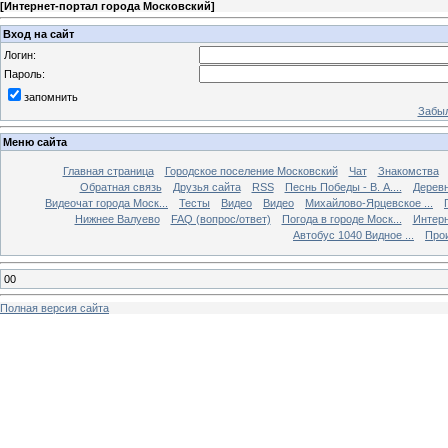
[
Интернет-портал города Московский
]
Вход на сайт
Логин:
Пароль:
запомнить
Забыл
Меню сайта
Главная страница
Городское поселение Московский
Чат
Знакомства
Обратная связь
Друзья сайта
RSS
Песнь Победы - В. А....
Дерев
Видеочат города Моск...
Тесты
Видео
Видео
Михайлово-Ярцевское ...
Нижнее Валуево
FAQ (вопрос/ответ)
Погода в городе Моск...
Интерн
Автобус 1040 Видное ...
Прои
00
Полная версия сайта