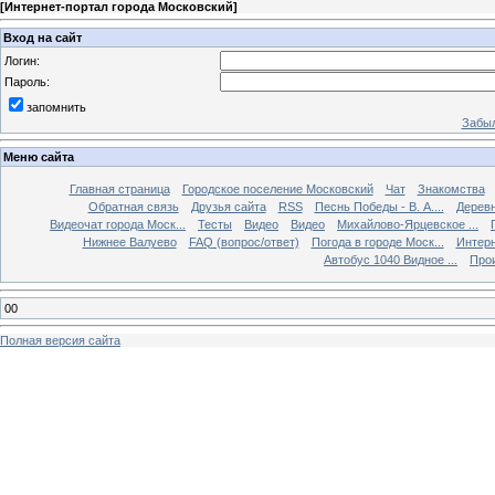
[
Интернет-портал города Московский
]
Вход на сайт
Логин:
Пароль:
запомнить
Забыл
Меню сайта
Главная страница
Городское поселение Московский
Чат
Знакомства
Обратная связь
Друзья сайта
RSS
Песнь Победы - В. А....
Дерев
Видеочат города Моск...
Тесты
Видео
Видео
Михайлово-Ярцевское ...
Нижнее Валуево
FAQ (вопрос/ответ)
Погода в городе Моск...
Интерн
Автобус 1040 Видное ...
Прои
00
Полная версия сайта