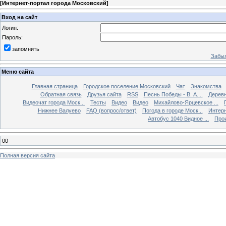
[
Интернет-портал города Московский
]
Вход на сайт
Логин:
Пароль:
запомнить
Забыл
Меню сайта
Главная страница
Городское поселение Московский
Чат
Знакомства
Обратная связь
Друзья сайта
RSS
Песнь Победы - В. А....
Дерев
Видеочат города Моск...
Тесты
Видео
Видео
Михайлово-Ярцевское ...
Нижнее Валуево
FAQ (вопрос/ответ)
Погода в городе Моск...
Интерн
Автобус 1040 Видное ...
Прои
00
Полная версия сайта