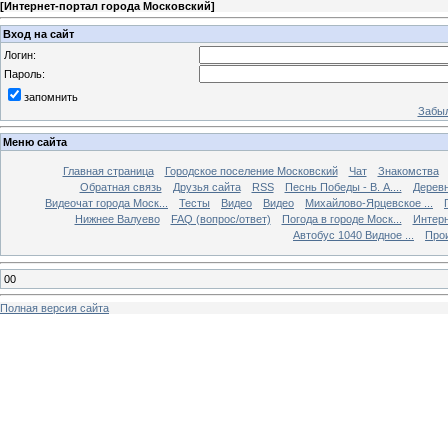
[
Интернет-портал города Московский
]
Вход на сайт
Логин:
Пароль:
запомнить
Забыл
Меню сайта
Главная страница
Городское поселение Московский
Чат
Знакомства
Обратная связь
Друзья сайта
RSS
Песнь Победы - В. А....
Дерев
Видеочат города Моск...
Тесты
Видео
Видео
Михайлово-Ярцевское ...
Нижнее Валуево
FAQ (вопрос/ответ)
Погода в городе Моск...
Интерн
Автобус 1040 Видное ...
Прои
00
Полная версия сайта