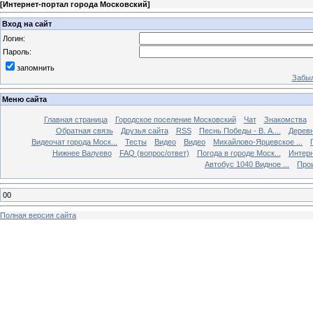
[
Интернет-портал города Московский
]
Вход на сайт
Логин:
Пароль:
запомнить
Забыл
Меню сайта
Главная страница
Городское поселение Московский
Чат
Знакомства
Обратная связь
Друзья сайта
RSS
Песнь Победы - В. А....
Дерев
Видеочат города Моск...
Тесты
Видео
Видео
Михайлово-Ярцевское ...
Нижнее Валуево
FAQ (вопрос/ответ)
Погода в городе Моск...
Интерн
Автобус 1040 Видное ...
Прои
00
Полная версия сайта