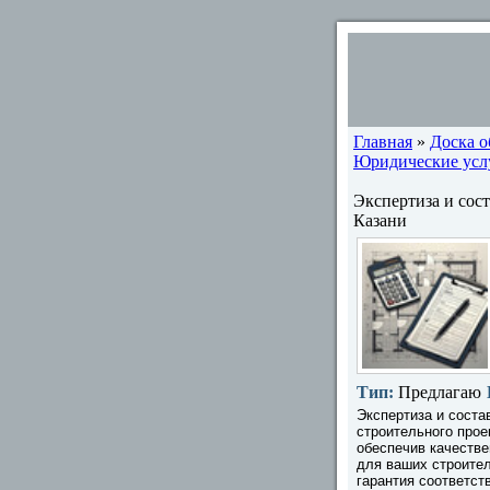
Главная
»
Доска 
Юридические услу
Экспертиза и сос
Казани
Тип:
Предлагаю
Экспертиза и соста
строительного прое
обеспечив качестве
для ваших строител
гарантия соответст