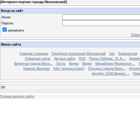
[
Интернет-портал города Московский
]
Вход на сайт
Логин:
Пароль:
запомнить
Забыл
Меню сайта
Главная страница
Городское поселение Московский
Чат
Знакомства
Обратная связь
Друзья сайта
RSS
Песнь Победы - В. А....
Дерев
Видеочат города Моск...
Тесты
Видео
Видео
Михайлово-Ярцевское ...
Нижнее Валуево
FAQ (вопрос/ответ)
Погода в городе Моск...
Интерн
Автобус 1040 Видное ...
Прои
00
Полная версия сайта