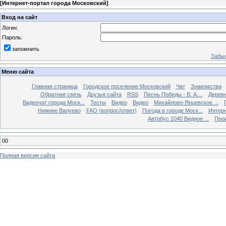
[
Интернет-портал города Московский
]
Вход на сайт
Логин:
Пароль:
запомнить
Забыл
Меню сайта
Главная страница
Городское поселение Московский
Чат
Знакомства
Обратная связь
Друзья сайта
RSS
Песнь Победы - В. А....
Дерев
Видеочат города Моск...
Тесты
Видео
Видео
Михайлово-Ярцевское ...
Нижнее Валуево
FAQ (вопрос/ответ)
Погода в городе Моск...
Интерн
Автобус 1040 Видное ...
Прои
00
Полная версия сайта