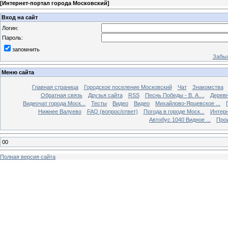
[
Интернет-портал города Московский
]
Вход на сайт
Логин:
Пароль:
запомнить
Забыл
Меню сайта
Главная страница
Городское поселение Московский
Чат
Знакомства
Обратная связь
Друзья сайта
RSS
Песнь Победы - В. А....
Дерев
Видеочат города Моск...
Тесты
Видео
Видео
Михайлово-Ярцевское ...
Нижнее Валуево
FAQ (вопрос/ответ)
Погода в городе Моск...
Интерн
Автобус 1040 Видное ...
Прои
00
Полная версия сайта