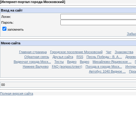
[
Интернет-портал города Московский
]
Вход на сайт
Логин:
Пароль:
запомнить
Забыл
Меню сайта
Главная страница
Городское поселение Московский
Чат
Знакомства
Обратная связь
Друзья сайта
RSS
Песнь Победы - В. А....
Дерев
Видеочат города Моск...
Тесты
Видео
Видео
Михайлово-Ярцевское ...
Нижнее Валуево
FAQ (вопрос/ответ)
Погода в городе Моск...
Интерн
Автобус 1040 Видное ...
Прои
00
Полная версия сайта