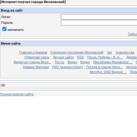
[
Интернет-портал города Московский
]
Вход на сайт
Логин:
Пароль:
запомнить
Забыл
Меню сайта
Главная страница
Городское поселение Московский
Чат
Знакомства
Обратная связь
Друзья сайта
RSS
Песнь Победы - В. А....
Дерев
Видеочат города Моск...
Тесты
Видео
Видео
Михайлово-Ярцевское ...
Нижнее Валуево
FAQ (вопрос/ответ)
Погода в городе Моск...
Интерн
Автобус 1040 Видное ...
Прои
00
Полная версия сайта