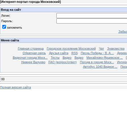
[
Интернет-портал города Московский
]
Вход на сайт
Логин:
Пароль:
запомнить
Забыл
Меню сайта
Главная страница
Городское поселение Московский
Чат
Знакомства
Обратная связь
Друзья сайта
RSS
Песнь Победы - В. А....
Дерев
Видеочат города Моск...
Тесты
Видео
Видео
Михайлово-Ярцевское ...
Нижнее Валуево
FAQ (вопрос/ответ)
Погода в городе Моск...
Интерн
Автобус 1040 Видное ...
Прои
00
Полная версия сайта