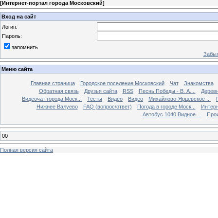
[
Интернет-портал города Московский
]
Вход на сайт
Логин:
Пароль:
запомнить
Забыл
Меню сайта
Главная страница
Городское поселение Московский
Чат
Знакомства
Обратная связь
Друзья сайта
RSS
Песнь Победы - В. А....
Дерев
Видеочат города Моск...
Тесты
Видео
Видео
Михайлово-Ярцевское ...
Нижнее Валуево
FAQ (вопрос/ответ)
Погода в городе Моск...
Интерн
Автобус 1040 Видное ...
Прои
00
Полная версия сайта