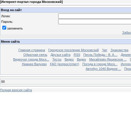
[
Интернет-портал города Московский
]
Вход на сайт
Логин:
Пароль:
запомнить
Забыл
Меню сайта
Главная страница
Городское поселение Московский
Чат
Знакомства
Обратная связь
Друзья сайта
RSS
Песнь Победы - В. А....
Дерев
Видеочат города Моск...
Тесты
Видео
Видео
Михайлово-Ярцевское ...
Нижнее Валуево
FAQ (вопрос/ответ)
Погода в городе Моск...
Интерн
Автобус 1040 Видное ...
Прои
00
Полная версия сайта