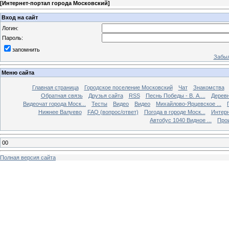
[
Интернет-портал города Московский
]
Вход на сайт
Логин:
Пароль:
запомнить
Забыл
Меню сайта
Главная страница
Городское поселение Московский
Чат
Знакомства
Обратная связь
Друзья сайта
RSS
Песнь Победы - В. А....
Дерев
Видеочат города Моск...
Тесты
Видео
Видео
Михайлово-Ярцевское ...
Нижнее Валуево
FAQ (вопрос/ответ)
Погода в городе Моск...
Интерн
Автобус 1040 Видное ...
Прои
00
Полная версия сайта