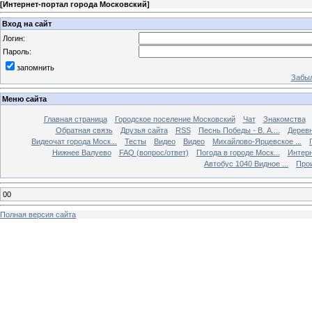
[
Интернет-портал города Московский
]
Вход на сайт
Логин:
Пароль:
запомнить
Забыл
Меню сайта
Главная страница
Городское поселение Московский
Чат
Знакомства
Обратная связь
Друзья сайта
RSS
Песнь Победы - В. А....
Дерев
Видеочат города Моск...
Тесты
Видео
Видео
Михайлово-Ярцевское ...
Нижнее Валуево
FAQ (вопрос/ответ)
Погода в городе Моск...
Интерн
Автобус 1040 Видное ...
Прои
00
Полная версия сайта