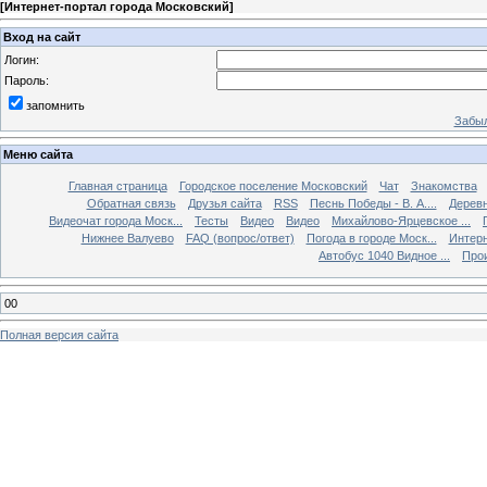
[
Интернет-портал города Московский
]
Вход на сайт
Логин:
Пароль:
запомнить
Забыл
Меню сайта
Главная страница
Городское поселение Московский
Чат
Знакомства
Обратная связь
Друзья сайта
RSS
Песнь Победы - В. А....
Дерев
Видеочат города Моск...
Тесты
Видео
Видео
Михайлово-Ярцевское ...
Нижнее Валуево
FAQ (вопрос/ответ)
Погода в городе Моск...
Интерн
Автобус 1040 Видное ...
Прои
00
Полная версия сайта