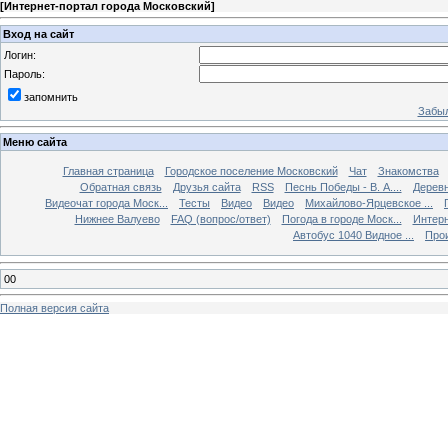
[
Интернет-портал города Московский
]
Вход на сайт
Логин:
Пароль:
запомнить
Забыл
Меню сайта
Главная страница
Городское поселение Московский
Чат
Знакомства
Обратная связь
Друзья сайта
RSS
Песнь Победы - В. А....
Дерев
Видеочат города Моск...
Тесты
Видео
Видео
Михайлово-Ярцевское ...
Нижнее Валуево
FAQ (вопрос/ответ)
Погода в городе Моск...
Интерн
Автобус 1040 Видное ...
Прои
00
Полная версия сайта