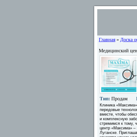
Главная
»
Доска 
Медицинский цент
Тип:
Продам
Клиника «Максима» 
передовые техноло
вместе, чтобы обес
и комплексную забо
стремимся к тому, 
центр «Максима» – 
Луганске. Приглаша