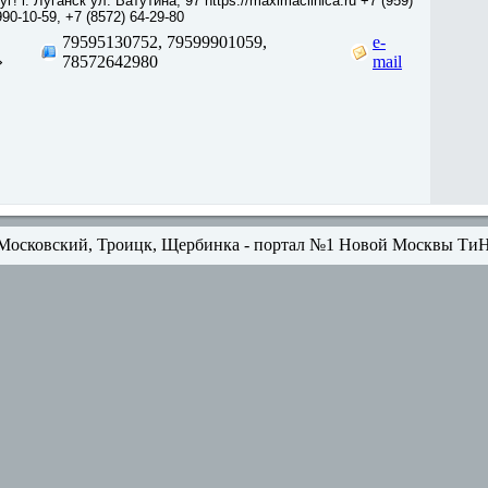
! г. Луганск ул. Ватутина, 97 https://maximaclinica.ru +7 (959)
990-10-59, +7 (8572) 64-29-80
79595130752, 79599901059,
e-
»
78572642980
mail
Московский, Троицк, Щербинка - портал №1 Новой Москвы Ти