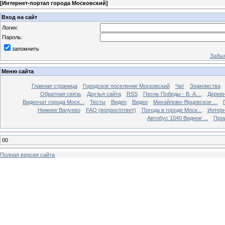
[
Интернет-портал города Московский
]
Вход на сайт
Логин:
Пароль:
запомнить
Забыл
Меню сайта
Главная страница
Городское поселение Московский
Чат
Знакомства
Обратная связь
Друзья сайта
RSS
Песнь Победы - В. А....
Дерев
Видеочат города Моск...
Тесты
Видео
Видео
Михайлово-Ярцевское ...
Нижнее Валуево
FAQ (вопрос/ответ)
Погода в городе Моск...
Интерн
Автобус 1040 Видное ...
Прои
00
Полная версия сайта