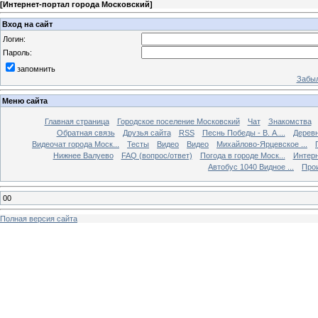
[
Интернет-портал города Московский
]
Вход на сайт
Логин:
Пароль:
запомнить
Забыл
Меню сайта
Главная страница
Городское поселение Московский
Чат
Знакомства
Обратная связь
Друзья сайта
RSS
Песнь Победы - В. А....
Дерев
Видеочат города Моск...
Тесты
Видео
Видео
Михайлово-Ярцевское ...
Нижнее Валуево
FAQ (вопрос/ответ)
Погода в городе Моск...
Интерн
Автобус 1040 Видное ...
Прои
00
Полная версия сайта