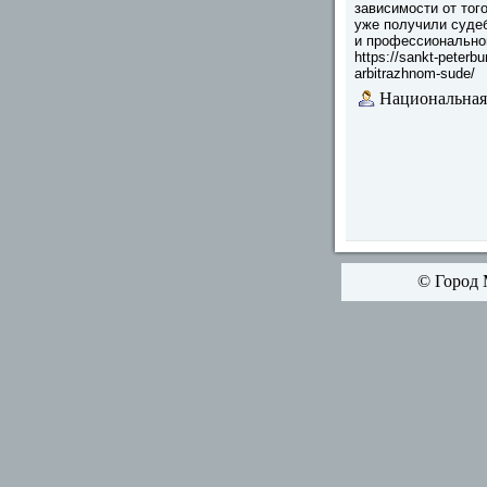
зависимости от того
уже получили судеб
и профессионально
https://sankt-peterbu
arbitrazhnom-sude/
Национальная
© Город 