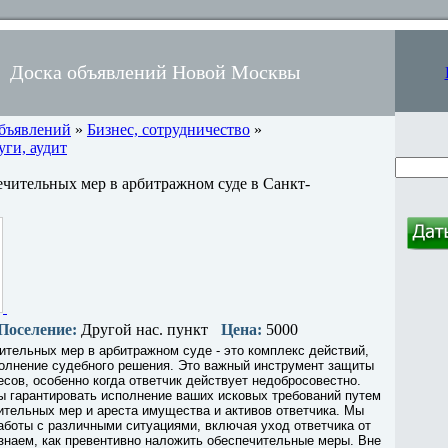
Доска объявлений Новой Москвы
объявлений
»
Бизнес, сотрудничество
»
ги, аудит
чительных мер в арбитражном суде в Санкт-
Поселение:
Другой нас. пункт
Цена:
5000
тельных мер в арбитражном суде - это комплекс действий,
олнение судебного решения. Это важный инструмент защиты
есов, особенно когда ответчик действует недобросовестно.
ы гарантировать исполнение ваших исковых требований путем
тельных мер и ареста имущества и активов ответчика. Мы
боты с различными ситуациями, включая уход ответчика от
 знаем, как превентивно наложить обеспечительные меры. Вне