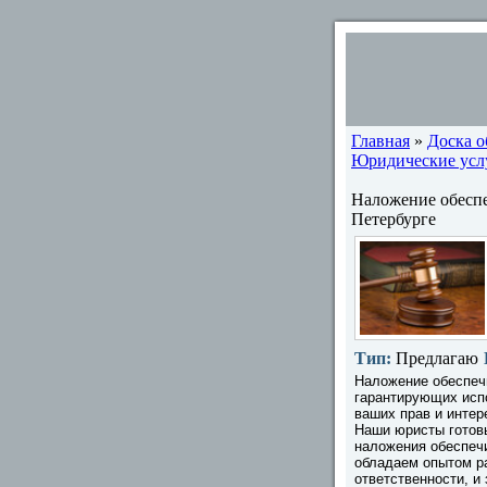
Главная
»
Доска 
Юридические услу
Наложение обеспе
Петербурге
Тип:
Предлагаю
Наложение обеспечи
гарантирующих исп
ваших прав и интер
Наши юристы готов
наложения обеспечи
обладаем опытом ра
ответственности, и