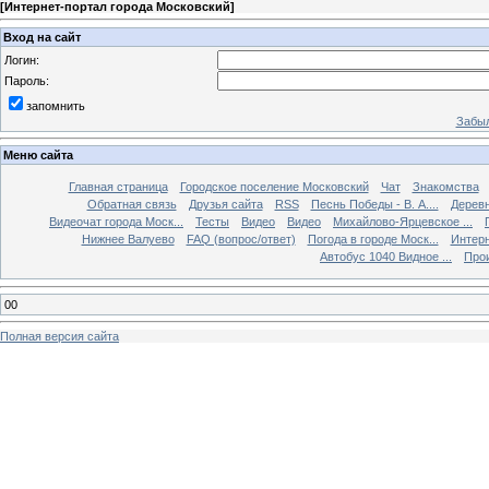
[
Интернет-портал города Московский
]
Вход на сайт
Логин:
Пароль:
запомнить
Забыл
Меню сайта
Главная страница
Городское поселение Московский
Чат
Знакомства
Обратная связь
Друзья сайта
RSS
Песнь Победы - В. А....
Дерев
Видеочат города Моск...
Тесты
Видео
Видео
Михайлово-Ярцевское ...
Нижнее Валуево
FAQ (вопрос/ответ)
Погода в городе Моск...
Интерн
Автобус 1040 Видное ...
Прои
00
Полная версия сайта