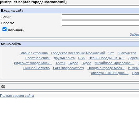
[
Интернет-портал города Московский
]
Вход на сайт
Логин:
Пароль:
запомнить
Забыл
Меню сайта
Главная страница
Городское поселение Московский
Чат
Знакомства
Обратная связь
Друзья сайта
RSS
Песнь Победы - В. А....
Дерев
Видеочат города Моск...
Тесты
Видео
Видео
Михайлово-Ярцевское ...
Нижнее Валуево
FAQ (вопрос/ответ)
Погода в городе Моск...
Интерн
Автобус 1040 Видное ...
Прои
00
Полная версия сайта