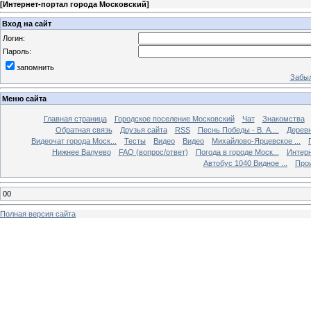
[
Интернет-портал города Московский
]
Вход на сайт
Логин:
Пароль:
запомнить
Забыл
Меню сайта
Главная страница
Городское поселение Московский
Чат
Знакомства
Обратная связь
Друзья сайта
RSS
Песнь Победы - В. А....
Дерев
Видеочат города Моск...
Тесты
Видео
Видео
Михайлово-Ярцевское ...
Нижнее Валуево
FAQ (вопрос/ответ)
Погода в городе Моск...
Интерн
Автобус 1040 Видное ...
Прои
00
Полная версия сайта