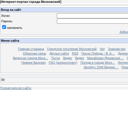
[
Интернет-портал города Московский
]
Вход на сайт
Логин:
Пароль:
запомнить
Забыл
Меню сайта
Главная страница
Городское поселение Московский
Чат
Знакомства
Обратная связь
Друзья сайта
RSS
Песнь Победы - В. А....
Дерев
Видеочат города Моск...
Тесты
Видео
Видео
Михайлово-Ярцевское ...
Нижнее Валуево
FAQ (вопрос/ответ)
Погода в городе Моск...
Интерн
Автобус 1040 Видное ...
Прои
00
Полная версия сайта