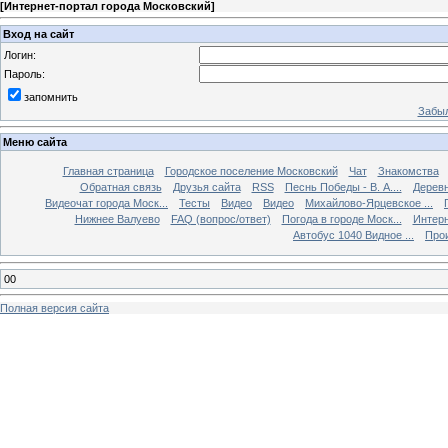
[
Интернет-портал города Московский
]
Вход на сайт
Логин:
Пароль:
запомнить
Забыл
Меню сайта
Главная страница
Городское поселение Московский
Чат
Знакомства
Обратная связь
Друзья сайта
RSS
Песнь Победы - В. А....
Дерев
Видеочат города Моск...
Тесты
Видео
Видео
Михайлово-Ярцевское ...
Нижнее Валуево
FAQ (вопрос/ответ)
Погода в городе Моск...
Интерн
Автобус 1040 Видное ...
Прои
00
Полная версия сайта