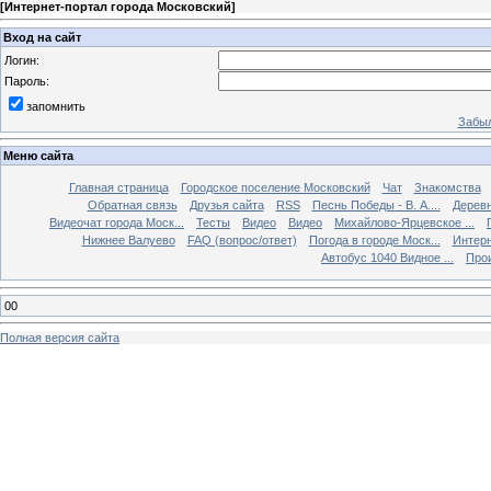
[
Интернет-портал города Московский
]
Вход на сайт
Логин:
Пароль:
запомнить
Забыл
Меню сайта
Главная страница
Городское поселение Московский
Чат
Знакомства
Обратная связь
Друзья сайта
RSS
Песнь Победы - В. А....
Дерев
Видеочат города Моск...
Тесты
Видео
Видео
Михайлово-Ярцевское ...
Нижнее Валуево
FAQ (вопрос/ответ)
Погода в городе Моск...
Интерн
Автобус 1040 Видное ...
Прои
00
Полная версия сайта