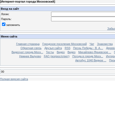
[
Интернет-портал города Московский
]
Вход на сайт
Логин:
Пароль:
запомнить
Забыл
Меню сайта
Главная страница
Городское поселение Московский
Чат
Знакомства
Обратная связь
Друзья сайта
RSS
Песнь Победы - В. А....
Дерев
Видеочат города Моск...
Тесты
Видео
Видео
Михайлово-Ярцевское ...
Нижнее Валуево
FAQ (вопрос/ответ)
Погода в городе Моск...
Интерн
Автобус 1040 Видное ...
Прои
00
Полная версия сайта