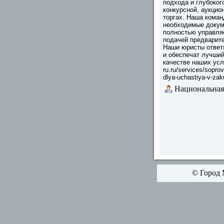
подхода и глубоког
конкурсной, аукцио
торгах. Наша коман
необходимые докум
полностью управляе
подачей предварите
Наши юристы ответя
и обеспечат лучший
качестве наших услу
ru.ru/services/sopr
dlya-uchastiya-v-za
Национальная
© Город 