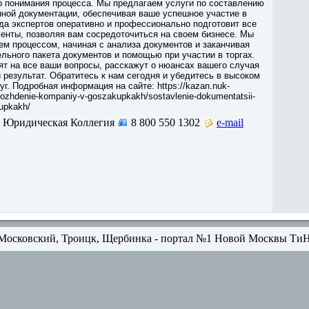
о понимания процесса. Мы предлагаем услуги по составлению
нной документации, обеспечивая ваше успешное участие в
да экспертов оперативно и профессионально подготовит все
енты, позволяя вам сосредоточиться на своем бизнесе. Мы
м процессом, начиная с анализа документов и заканчивая
льного пакета документов и помощью при участии в торгах.
т на все ваши вопросы, расскажут о нюансах вашего случая
 результат. Обратитесь к нам сегодня и убедитесь в высоком
г. Подробная информация на сайте: https://kazan.nuk-
ovozhdenie-kompaniy-v-goszakupkakh/sostavlenie-dokumentatsii-
kupkakh/
 Юридическая Коллегия
8 800 550 1302
e-mail
Московский, Троицк, Щербинка - портал №1 Новой Москвы Ти