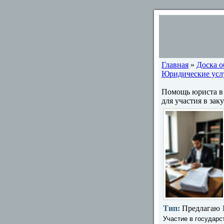
Главная
»
Доска 
Юридические услу
Помощь юриста в 
для участия в зак
Тип:
Предлагаю
Участие в государс