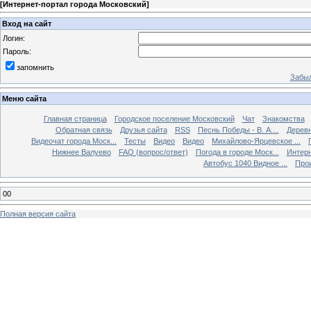
[
Интернет-портал города Московский
]
Вход на сайт
Логин:
Пароль:
запомнить
Забыл
Меню сайта
Главная страница
Городское поселение Московский
Чат
Знакомства
Обратная связь
Друзья сайта
RSS
Песнь Победы - В. А....
Дерев
Видеочат города Моск...
Тесты
Видео
Видео
Михайлово-Ярцевское ...
Нижнее Валуево
FAQ (вопрос/ответ)
Погода в городе Моск...
Интерн
Автобус 1040 Видное ...
Прои
00
Полная версия сайта