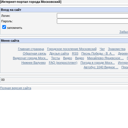
[
Интернет-портал города Московский
]
Вход на сайт
Логин:
Пароль:
запомнить
Забыл
Меню сайта
Главная страница
Городское поселение Московский
Чат
Знакомства
Обратная связь
Друзья сайта
RSS
Песнь Победы - В. А....
Дерев
Видеочат города Моск...
Тесты
Видео
Видео
Михайлово-Ярцевское ...
Нижнее Валуево
FAQ (вопрос/ответ)
Погода в городе Моск...
Интерн
Автобус 1040 Видное ...
Прои
00
Полная версия сайта