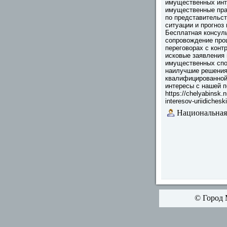
имущественных инт
имущественные пра
по представительс
ситуации и прогноз
Бесплатная консуль
сопровождение проц
переговорах с конт
исковые заявления
имущественных спо
наилучшие решения
квалифицированной
интересы с нашей 
https://chelyabinsk.n
interesov-uriidicheski
Национальная
© Город 