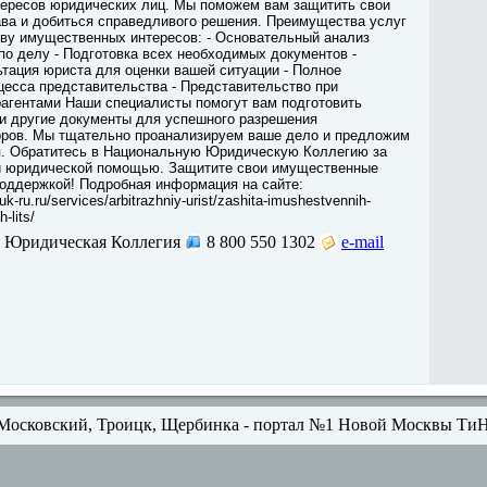
ересов юридических лиц. Мы поможем вам защитить свои
ва и добиться справедливого решения. Преимущества услуг
тву имущественных интересов: - Основательный анализ
 по делу - Подготовка всех необходимых документов -
тация юриста для оценки вашей ситуации - Полное
есса представительства - Представительство при
рагентами Наши специалисты помогут вам подготовить
 и другие документы для успешного разрешения
ров. Мы тщательно проанализируем ваше дело и предложим
. Обратитесь в Национальную Юридическую Коллегию за
 юридической помощью. Защитите свои имущественные
поддержкой! Подробная информация на сайте:
uk-ru.ru/services/arbitrazhniy-urist/zashita-imushestvennih-
h-lits/
 Юридическая Коллегия
8 800 550 1302
e-mail
Московский, Троицк, Щербинка - портал №1 Новой Москвы Ти