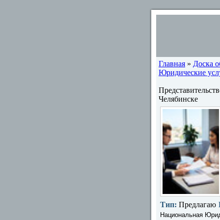
Главная
»
Доска 
Юридические услу
Представительст
Челябинске
Тип:
Предлагаю
Национальная Юрид