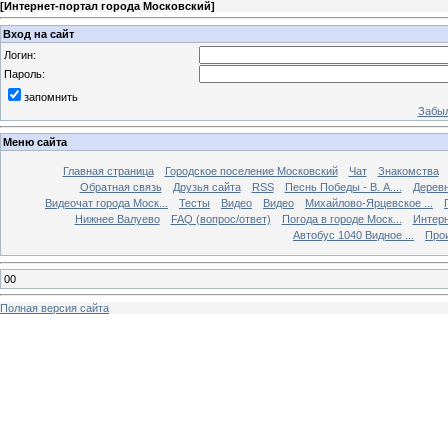
[
Интернет-портал города Московский
]
Вход на сайт
Логин:
Пароль:
запомнить
Забыл
Меню сайта
Главная страница
Городское поселение Московский
Чат
Знакомства
Обратная связь
Друзья сайта
RSS
Песнь Победы - В. А....
Дерев
Видеочат города Моск...
Тесты
Видео
Видео
Михайлово-Ярцевское ...
Нижнее Валуево
FAQ (вопрос/ответ)
Погода в городе Моск...
Интерн
Автобус 1040 Видное ...
Прои
00
Полная версия сайта