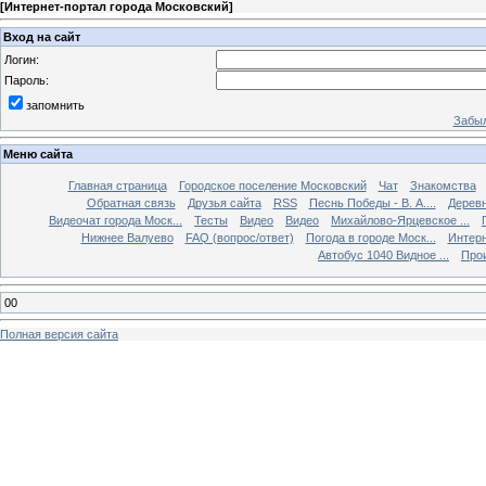
[
Интернет-портал города Московский
]
Вход на сайт
Логин:
Пароль:
запомнить
Забыл
Меню сайта
Главная страница
Городское поселение Московский
Чат
Знакомства
Обратная связь
Друзья сайта
RSS
Песнь Победы - В. А....
Дерев
Видеочат города Моск...
Тесты
Видео
Видео
Михайлово-Ярцевское ...
Нижнее Валуево
FAQ (вопрос/ответ)
Погода в городе Моск...
Интерн
Автобус 1040 Видное ...
Прои
00
Полная версия сайта