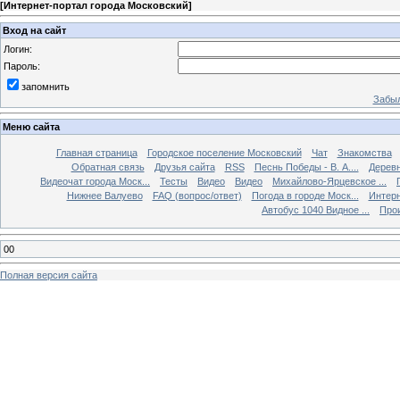
[
Интернет-портал города Московский
]
Вход на сайт
Логин:
Пароль:
запомнить
Забыл
Меню сайта
Главная страница
Городское поселение Московский
Чат
Знакомства
Обратная связь
Друзья сайта
RSS
Песнь Победы - В. А....
Дерев
Видеочат города Моск...
Тесты
Видео
Видео
Михайлово-Ярцевское ...
Нижнее Валуево
FAQ (вопрос/ответ)
Погода в городе Моск...
Интерн
Автобус 1040 Видное ...
Прои
00
Полная версия сайта